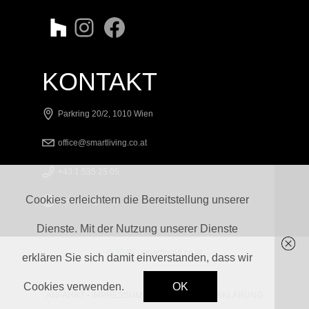
KONTAKT
Parkring 20/2, 1010 Wien
office@smartliving.co.at
+43 1 535 25 05
Cookies erleichtern die Bereitstellung unserer
smartliving.co.at
Dienste. Mit der Nutzung unserer Dienste
© 2025 -
smartliving.co.at
erklären Sie sich damit einverstanden, dass wir
Cookies verwenden.
OK
ANFAHRT
-
IMPRESSUM
-
DATENSCHUTZERKLÄRUNG