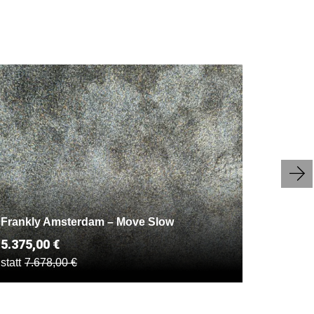
Frankly Amsterdam – Move Slow
Edra – 
5.375,00 €
14.900
statt
7.678,00 €
statt
21.