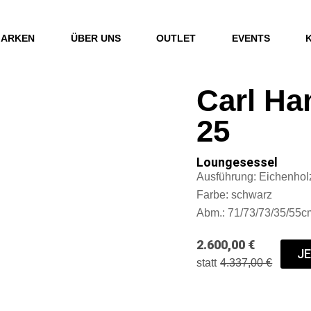
ARKEN
ÜBER UNS
OUTLET
EVENTS
Carl Ha
25
Loungesessel
Ausführung: Eichenholz
Farbe: schwarz
Abm.: 71/73/73/35/55c
2.600,00 €
J
statt
4.337,00 €