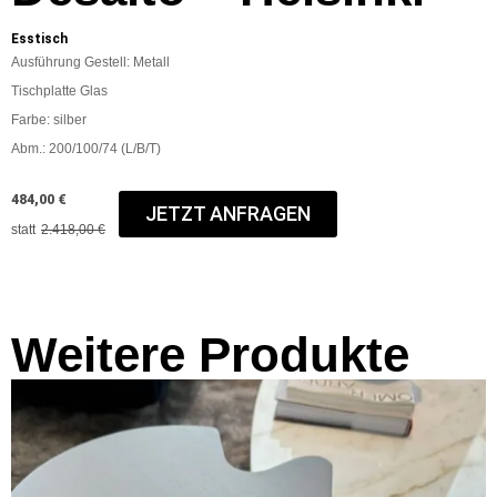
Esstisch
Ausführung Gestell: Metall
Tischplatte Glas
Farbe: silber
Abm.: 200/100/74 (L/B/T)
484,00 €
JETZT ANFRAGEN
statt
2.418,00 €
Weitere Produkte