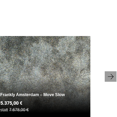
Frankly Amsterdam – Move Slow
Edra – 
5.375,00 €
14.900
statt
7.678,00 €
statt
21.