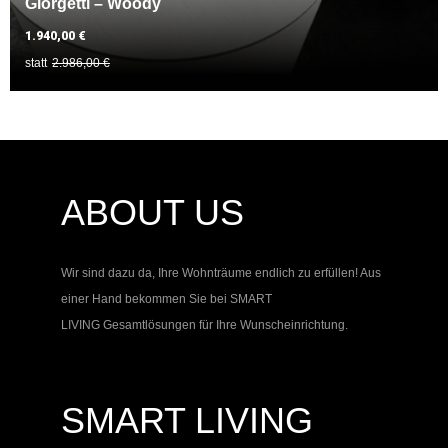
Giorgetti – Woody
1.940,00 €
statt
2.986,00 €
ABOUT US
Wir sind dazu da, Ihre Wohnträume endlich zu erfüllen! Aus
einer Hand bekommen Sie bei
SMART
LIVING
Gesamtlösungen für Ihre Wunscheinrichtung.
SMART LIVING