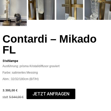
Contardi – Mikado
FL
Stehlampe
Ausführung: prisma Kristalldiffusor graviert
Farbe: satiniertes Messing
Abm.:
32/32/180cm (B/T/H)
3.300,00 €
JETZT ANFRAGEN
statt
5.544,00 €