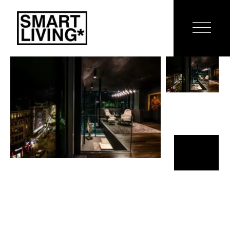
Skip
to
the
content
OFFICE
B