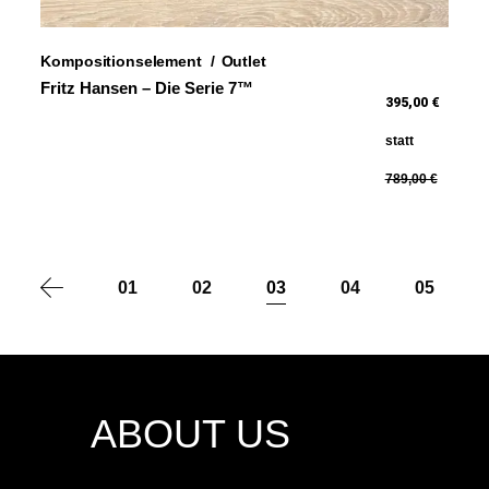
Kompositionselement
Outlet
Fritz Hansen – Die Serie 7™
395,00 €
statt
789,00 €
01
02
03
04
05
ABOUT US