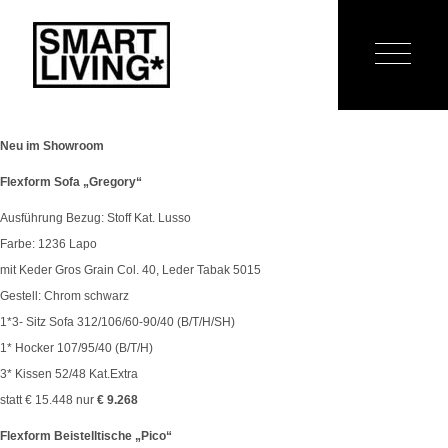
Neu im Showroom
Flexform Sofa „Gregory“
Ausführung Bezug: Stoff Kat. Lusso
Farbe: 1236 Lapo
mit Keder Gros Grain Col. 40, Leder Tabak 5015
Gestell: Chrom schwarz
1*3- Sitz Sofa 312/106/60-90/40 (B/T/H/SH)
1* Hocker 107/95/40 (B/T/H)
3* Kissen 52/48 Kat.Extra
statt € 15.448 nur
€ 9.268
Flexform Beistelltische „Pico“