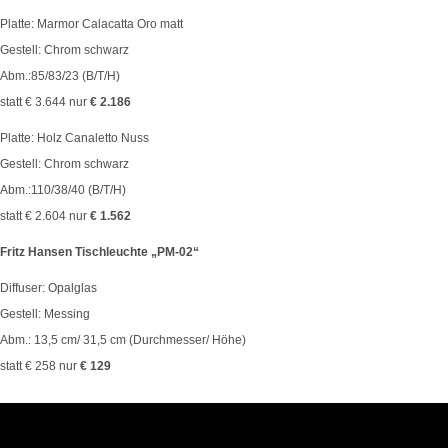
Platte: Marmor Calacatta Oro matt
Gestell: Chrom schwarz
Abm.:85/83/23 (B/T/H)
statt € 3.644 nur
€ 2.186
Platte: Holz Canaletto Nuss
Gestell: Chrom schwarz
Abm.:110/38/40 (B/T/H)
statt € 2.604 nur
€ 1.562
Fritz Hansen Tischleuchte „PM-02“
Diffuser: Opalglas
Gestell: Messing
Abm.: 13,5 cm/ 31,5 cm (Durchmesser/ Höhe)
statt € 258 nur
€ 129